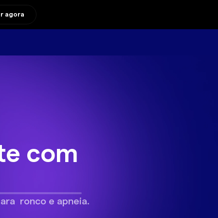
ar agora
ste com
para ronco e apneia.