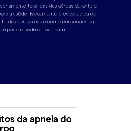
echamento total das vias aéreas durante o
ra a saúde física, mental e psicológica do
mento das vias aéreas e como consequência
e para a saúde do paciente.
itos da apneia do
orpo