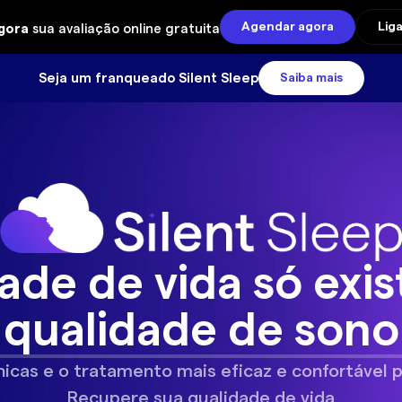
Agendar agora
Lig
gora
sua avaliação online gratuita
Seja um franqueado Silent Sleep
Saiba mais
ade de vida só exi
qualidade de sono
icas e o tratamento mais eficaz e confortável 
Recupere sua qualidade de vida