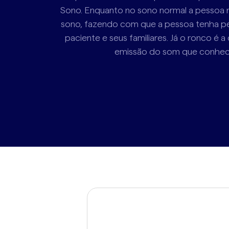
Sono. Enquanto no sono normal a pessoa r
sono, fazendo com que a pessoa tenha pequ
paciente e seus familiares. Já o ronco é
emissão do som que conhecem