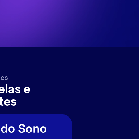
ves
elas e
tes