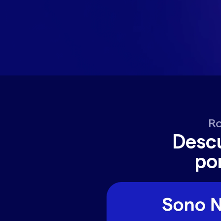
Ro
Descu
po