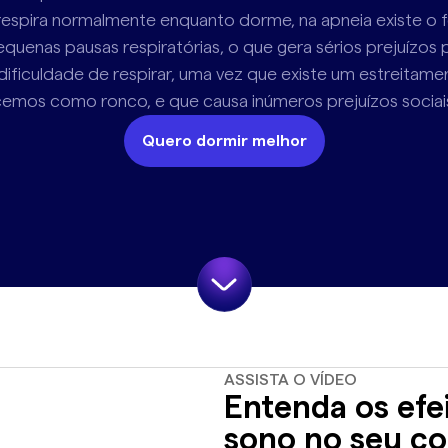
espira normalmente enquanto dorme, na apneia existe o f
enas pausas respiratórias, o que gera sérios prejuízos pa
 a dificuldade de respirar, uma vez que existe um estreita
os como ronco, e que causa inúmeros prejuízos sociais 
Quero dormir melhor
ASSISTA O VÍDEO
Entenda os efe
sono no seu c