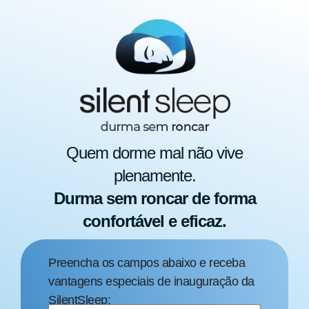
Quem dorme mal não vive
plenamente.
Durma sem roncar de forma
confortável e eficaz.
Preencha os campos abaixo e receba
vantagens especiais de inauguração da
SilentSleep: